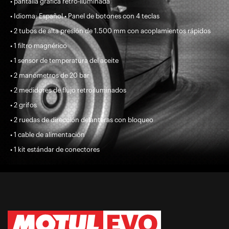
• pantalla gráfica retro-iluminada
• Idioma: Español • Panel de botones con 4 teclas
• 2 tubos de alta presión de 1.500 mm con acoplamientos rápidos
• 1 filtro magnérico
• 1 sensor de temperatura del aceite
• 2 manómetros de 20 bar
• 2 medidores de flujo retroiluminados
• 2 grifos
• 2 ruedas de dirección delanteras con bloqueo
• 1 cable de alimentación
• 1 kit estándar de conectores