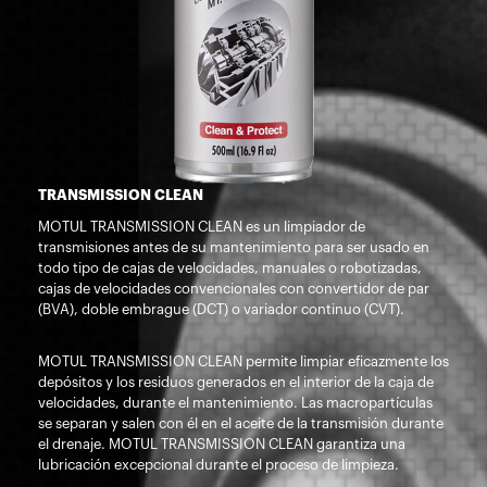
TRANSMISSION CLEAN
MOTUL TRANSMISSION CLEAN es un limpiador de
transmisiones antes de su mantenimiento para ser usado en
todo tipo de cajas de velocidades, manuales o robotizadas,
cajas de velocidades convencionales con convertidor de par
(BVA), doble embrague (DCT) o variador continuo (CVT).
MOTUL TRANSMISSION CLEAN permite limpiar eficazmente los
depósitos y los residuos generados en el interior de la caja de
velocidades, durante el mantenimiento. Las macropartículas
se separan y salen con él en el aceite de la transmisión durante
el drenaje. MOTUL TRANSMISSION CLEAN garantiza una
lubricación excepcional durante el proceso de limpieza.