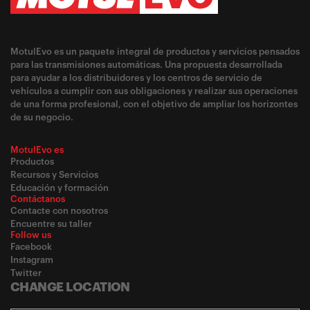
MotulEvo es un paquete integral de productos y servicios pensados
para las transmisiones automáticas. Una propuesta desarrollada
para ayudar a los distribuidores y los centros de servicio de
vehículos a cumplir con sus obligaciones y realizar sus operaciones
de una forma profesional, con el objetivo de ampliar los horizontes
de su negocio.
MotulEvo es
Productos
Recursos y Servicios
Educación y formación
Contáctanos
Contacte con nosotros
Encuentre su taller
Follow us
Facebook
Instagram
Twitter
CHANGE LOCATION