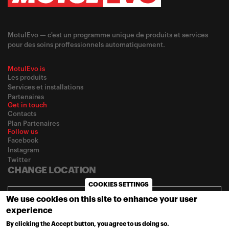
MotulEvo — c'est un programme unique de produits et services
pour des soins proffessionnels automatiquement.
MotulEvo is
Les produits
Services et installations
Partenaires
Get in touch
Contacts
Plan Partenaires
Follow us
Facebook
Instagram
Twitter
CHANGE LOCATION
COOKIES SETTINGS
Global / Français
We use cookies on this site to enhance your user
experience
By clicking the Accept button, you agree to us doing so.
MORE INFO