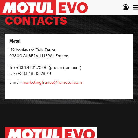
Aller
T
au
contenu
n
CONTACTS
principal
Motul
119 boulevard Félix Faure
93300 AUBERVILLIERS - France
Tel: +33.1.48.11.70.00 (pro uniquement)
Fax: +33.1.48.33.28.79
E-mail:
marketingfrance@fr.motul.com