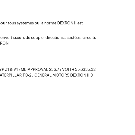
 pour tous systèmes où la norme DEXRON II est
nvertisseurs de couple, directions assistées, circuits
EXRON
1 & V1 ; MB-APPROVAL 236.7 ; VOITH 55.6335.32
 ; CATERPILLAR TO-2 ; GENERAL MOTORS DEXRON II D