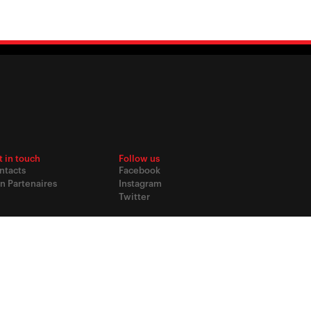
t in touch
Follow us
ntacts
Facebook
n Partenaires
Instagram
Twitter