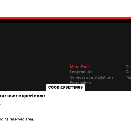
MotulEvo is
Ge
Les produits
Co
Services et installations
Pla
Partenaires
COOKIES SETTINGS
your user experience
© 2020
Motul
-
Privacy policy
.
MORE INFO
d its reserved area.