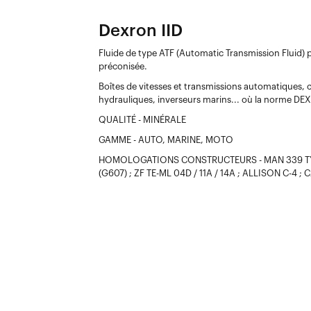
Dexron IID
Fluide de type ATF (Automatic Transmission Fluid)
préconisée.
Boîtes de vitesses et transmissions automatiques, co
hydrauliques, inverseurs marins... où la norme D
QUALITÉ - MINÉRALE
GAMME - AUTO, MARINE, MOTO
HOMOLOGATIONS CONSTRUCTEURS - MAN 339 TYP Z
(G607) ; ZF TE-ML 04D / 11A / 14A ; ALLISON C-4