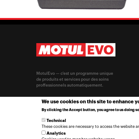
MotulEvo — c'est un programme unique
de produits et services pour des soins
proffessionnels automatiquement.
CHANGE LOCATION
We use cookies on this site to enhance 
By clicking the Accept button, you agree to us doing so
Global / Français
Technical
These cookies are necessary to access the website an
Analytics