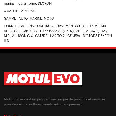
marins... où la norme DEXRON
QUALITÉ - MINÉRALE
GAMME - AUTO, MARINE, MOTO
HOMOLOGATIONS CONSTRUCTEURS - MAN 339 TYP Z1 & V1 ; MB-
APPROVAL 236.7 ; VOITH 55.6335.32 (G607) ; ZF TE-ML 04D / 11A /
14A ; ALLISON C-4 ; CATERPILLAR TO-2 ; GENERAL MOTORS DEXRON
II D
MotulEvo — c'est un programme unique de produits et services
pour des soins proffessionnels automatiquement.