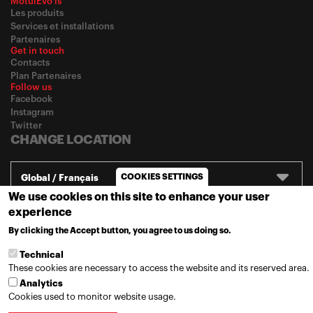
MotulEvo is
Les produits
Services et installations
Partenaires
Get in touch
Contacts
Plan Partenaires
Follow us
Facebook
Instagram
Twitter
CHANGE LOCATION
COOKIES SETTINGS
Global / Français
We use cookies on this site to enhance your user
experience
© 2020
Motul
-
Privacy policy
By clicking the Accept button, you agree to us doing so.
MORE INFO
Technical
These cookies are necessary to access the website and its reserved area.
Analytics
Cookies used to monitor website usage.