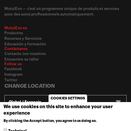
MotulEvo — c'est un programme unique de produits et services
pour des soins proffessionnels automatiquement.
MotulEvo es
Productos
Recursos y Servicios
Educación y formación
Contáctanos
Contacte con nosotros
Encuentre su taller
Follow us
Facebook
Instagram
Twitter
CHANGE LOCATION
COOKIES SETTINGS
Global / Français
We use cookies on this site to enhance your user
experience
© 2020
Motul
-
Privacy policy
By clicking the Accept button, you agree to us doing so.
MORE INFO
Technical