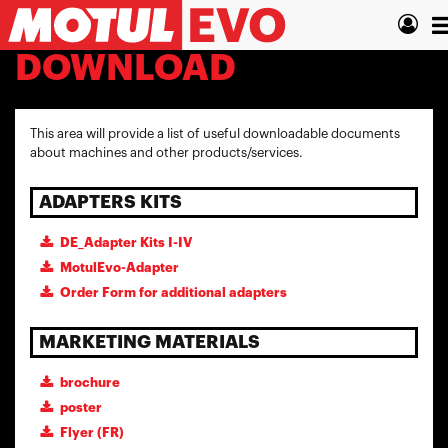
Pasar
T
al
contenido
n
DOWNLOAD
principal
This area will provide a list of useful downloadable documents
about machines and other products/services.
ADAPTERS KITS
DE_Adapter Kits I-IV
MotulEvo-Adapter
Order Form for additional adapters
MARKETING MATERIALS
brochure
poster
Flyer (FR)