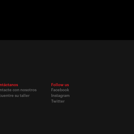
ntáctanos
Follow us
ntacte con nosotros
Facebook
uentre su taller
Instagram
Twitter