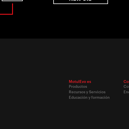
MotulEvo es
Co
Productos
Co
Recursos y Servicios
Enc
Educación y formación